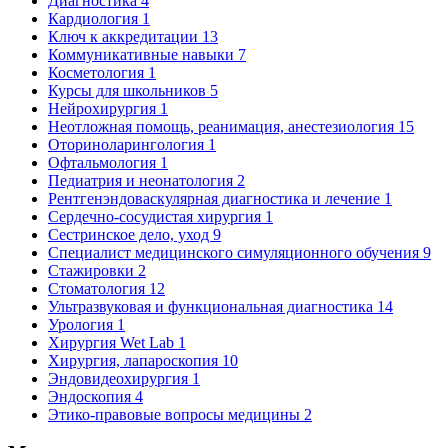
Диагностика
4
Кардиология
1
Ключ к аккредитации
13
Коммуникативные навыки
7
Косметология
1
Курсы для школьников
5
Нейрохирургия
1
Неотложная помощь, реанимация, анестезиология
15
Оториноларингология
1
Офтальмология
1
Педиатрия и неонатология
2
Рентгенэндоваскулярная диагностика и лечение
1
Сердечно-сосудистая хирургия
1
Сестринское дело, уход
9
Специалист медицинского симуляционного обучения
9
Стажировки
2
Стоматология
12
Ультразвуковая и функциональная диагностика
14
Урология
1
Хирургия Wet Lab
1
Хирургия, лапароскопия
10
Эндовидеохирургия
1
Эндоскопия
4
Этико-правовые вопросы медицины
2